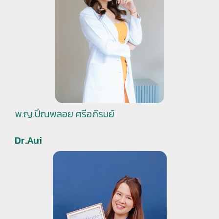
พ.ญ.ปิ่ณพลอย ศรีอภิรมย์
Dr.Aui