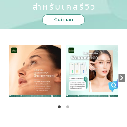
สำ ห รั บ เ ค ส รี วิ ว
รับส่วนลด