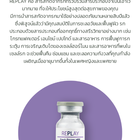
REPLAY คือ สารสกัดจากรกที่รวบรวมสารประกอบจำเป็นเอาไว้
มากมาย ที่จะให้ประโยชน์สูงสุดต่อสุขภาพของคุณ
มีการนำสารสกัดจากรกมาใช้อย่างปลอดภัยนานหลายสิบปีแล้ว
ซึ่งพิสูจน์แล้วว่ามีคุณสมบัติในการชะลอวัยและฟื้นฟูผิว รก
ประกอบด้วยสารประกอบที่ออกฤทธิ์ทางสรีรวิทยาอย่างมาก เช่น
โกรทแฟคเตอร์ เอนไซม์ เปปไทด์ และสารอาหาร การฟื้นฟูการก
ระตุ้น การเจริญเติบโตของเซลล์ฮอร์โมน และสารอาหารที่พบใน
เซลล์รก จะช่วยฟื้นคืน ซ่อมแซม และชะลอความกังวลที่คุณกำลัง
เผชิญเมื่ออายุมากขึ้นทั้งในเพศหญิงและเพศชาย