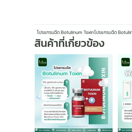
โปรแกรมฉีด Botulinum Toxinโปรแกรมฉีด Botuli
สินค้าที่เกี่ยวข้อง