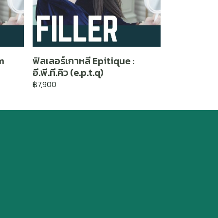
m
ฟิลเลอร์เกาหลี Epitique :
อี.พี.ที.คิว (e.p.t.q)
฿7,900