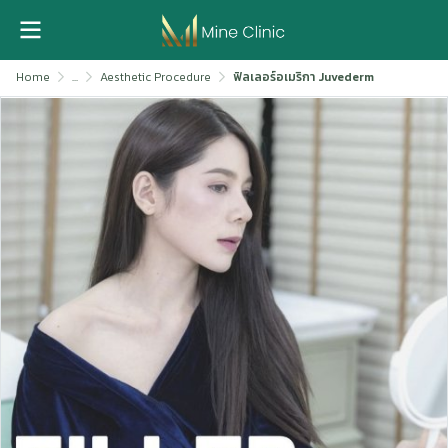
Home
...
Aesthetic Procedure
ฟิลเลอร์อเมริกา Juvederm