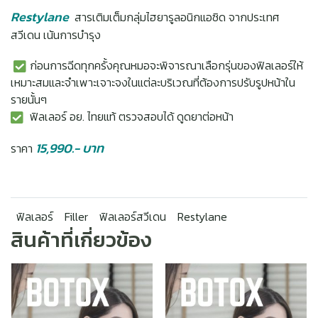
Restylane
สารเติมเต็มกลุ่มไฮยารูลอนิกแอซิด จากประเทศ
สวีเดน เน้นการบำรุง
ก่อนการฉีดทุกครั้งคุณหมอจะพิจารณาเลือกรุ่นของฟิลเลอร์ให้
เหมาะสมและจำเพาะเจาะจงในแต่ละบริเวณที่ต้องการปรับรูปหน้าใน
รายนั้นๆ
ฟิลเลอร์ อย. ไทยแท้ ตรวจสอบได้ ดูดยาต่อหน้า
15,990.- บาท
ราคา
ฟิลเลอร์
Filler
ฟิลเลอร์สวีเดน
Restylane
สินค้าที่เกี่ยวข้อง