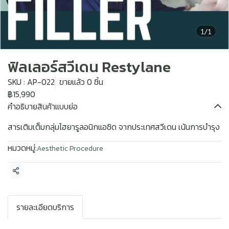
1/1
ฟิลเลอร์สวีเดน Restylane
SKU : AP-022
ขายแล้ว 0 ชิ้น
฿15,990
คำอธิบายสินค้าแบบย่อ
สารเติมเต็มกลุ่มไฮยารูลอนิกแอซิด จากประเทศสวีเดน เน้นการบำรุง
หมวดหมู่:
Aesthetic Procedure
แชร์
รายละเอียดบริการ