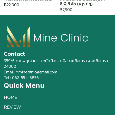
อี.พี.ที.คิว (e.p.t.q)
฿22,000
฿7,900
Contact
959/6 ถ.เทพคุณากร ต.หน้าเมือง อ.เมืองฉะเชิงเทรา จ.ฉะเชิงเทรา
24000
Email: Mmineclinic@gmail.com
Tel : 062-554-5856
Quick Menu
HOME
REVIEW