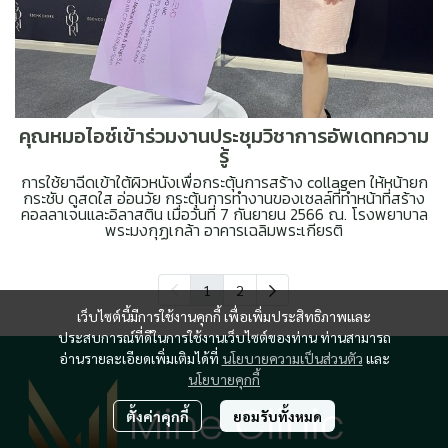
คุณหมอไอซ์เข้าร่วมงานประชุมวิชาการอัพเดทความ
รู้
การใช้ยาฉีดเข้าใต้ผิวหนังเพื่อกระตุ้นการสร้าง collagen ให้หน้ายก
กระชับ ดูสดใส อ่อนวัย กระตุ้นการทำงานของเซลล์ที่ทำหน้าที่สร้าง
คอลลาเจนและอิลาสติน เมื่อวันที่ 7 กันยายน 2566 ณ. โรงพยาบาล
พระมงกุฏเกล้า อาคารเฉลิมพระเกียรติ
1
2
เว็บไซต์นี้มีการใช้งานคุกกี้ เพื่อเพิ่มประสิทธิภาพและ
ประสบการณ์ที่ดีในการใช้งานเว็บไซต์ของท่าน ท่านสามารถ
อ่านรายละเอียดเพิ่มเติมได้ที่
นโยบายความเป็นส่วนตัว
และ
นโยบายคุกกี้
ตั้งค่าคุกกี้
ยอมรับทั้งหมด