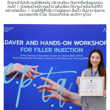
ฉีดยาเข้าไปบริเวณใต้ผิวหนัง บริเวณท้อง ต้นขาหรือต้นแขนของ
คนไข้ ✨ ช่วยคุมน้ำหนัก คุมน้ำตาลในเลือด ใช้งานง่ายไม่เจ็บใช้ได้
อย่างต่อเนื่อง ✨ ช่วยให้รู้สึกอิ่ม ทานน้อยลง อิ่มเร็ว อิ่มนาน หุ่นสวย
และปลอดภัย มี อย. รับรองทั้งไทย อเมริกา ยุโรป