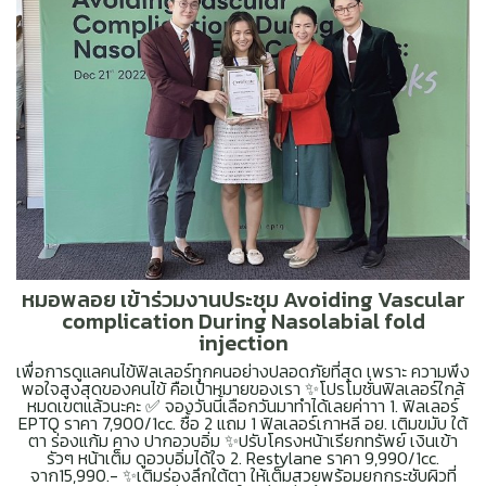
หมอพลอย เข้าร่วมงานประชุม Avoiding Vascular
complication During Nasolabial fold
injection
เพื่อการดูแลคนไข้ฟิลเลอร์ทุกคนอย่างปลอดภัยที่สุด เพราะ ความพึง
พอใจสูงสุดของคนไข้ คือเป้าหมายของเรา ✨โปรโมชั่นฟิลเลอร์ใกล้
หมดเขตแล้วนะคะ ✅ จองวันนี้เลือกวันมาทำได้เลยค่าาา 1. ฟิลเลอร์
EPTQ ราคา 7,900/1cc. ซื้อ 2 แถม 1 ฟิลเลอร์เกาหลี อย. เติมขมับ ใต้
ตา ร่องแก้ม คาง ปากอวบอิ่ม ✨ปรับโครงหน้าเรียกทรัพย์ เงินเข้า
รัวๆ หน้าเต็ม ดูอวบอิ่มได้ใจ 2. Restylane ราคา 9,990/1cc.
จาก15,990.- ✨เติมร่องลึกใต้ตา ให้เต็มสวยพร้อมยกกระชับผิวที่