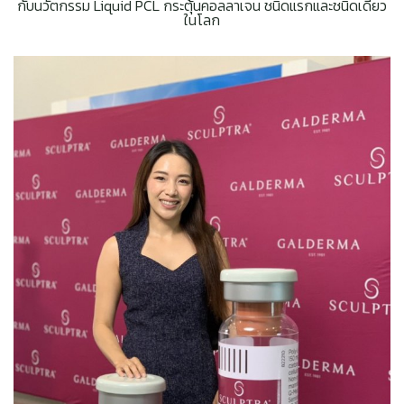
กับนวัตกรรม Liquid PCL กระตุ้นคอลลาเจน ชนิดแรกและชนิดเดียว
ในโลก