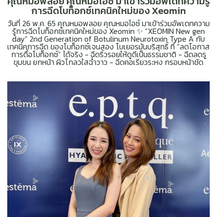
คุณหมอพลอย คุณหมอไอซ์ มาเข้าร่วมอัพเดทความรู้
การฉีดโบท็อกซ์เทคนิคใหม่ของ Xeomin
วันที่ 26 พ.ค. 65 คุณหมอพลอย คุณหมอไอซ์ มาเข้าร่วมอัพเดทความ
รู้การฉีดโบท็อกซ์เทคนิคใหม่ของ Xeomin ✨ “XEOMIN New gen
day” 2nd Generation of Botulinum Neurotoxin Type A กับ
เทคนิคการฉีด ของโบท็อกซ์เจนสอง โบเยอรมันบริสุทธิ์ ที่ “ลดโอกาส
การดื้อโบท็อกซ์” ได้จริง - ฉีดริ้วรอยให้ดูดีเป็นธรรมชาติ - ฉีดลดรู
ขุมขน ยกหน้า ผิวโกลวใสฉ่ำวาว - ฉีดคอเรียวระหง กรอบหน้าชัด