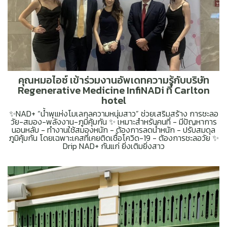
คุณหมอไอซ์ เข้าร่วมงานอัพเดทความรู้กับบริษัท
Regenerative Medicine InfiNADi ที่ Carlton
hotel
✨NAD+ “น้ำพุแห่งโมเลกุลความหนุ่มสาว” ช่วยเสริมสร้าง การชะลอ
วัย-สมอง-พลังงาน-ภูมิคุ้มกัน ✨ เหมาะสำหรับคนที่ - มีปัญหาการ
นอนหลับ - ทำงานใช้สมองหนัก - ต้องการลดน้ำหนัก - ปรับสมดุล
ภูมิคุ้มกัน โดยเฉพาะเคสที่เคยติดเชื้อโควิด-19 - ต้องการชะลอวัย ✨
Drip NAD+ กันแก่ ยิ่งเติมยิ่งสาว