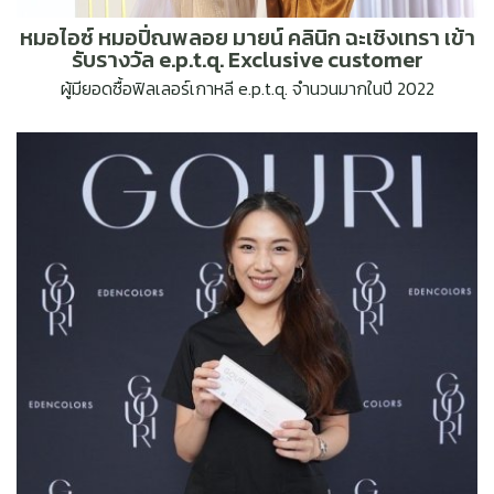
หมอไอซ์ หมอปิ่ณพลอย มายน์ คลินิก ฉะเชิงเทรา เข้า
รับรางวัล e.p.t.q. Exclusive customer
ผู้มียอดซื้อฟิลเลอร์เกาหลี e.p.t.q. จำนวนมากในปี 2022